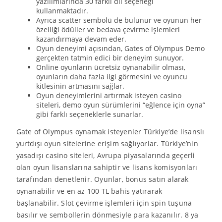
yazılımlarında 30 farklı dil seçeneği
kullanmaktadır.
Ayrıca scatter sembolü de bulunur ve oyunun her
özelliği ödüller ve bedava çevirme işlemleri
kazandırmaya devam eder.
Oyun deneyimi açısından, Gates of Olympus Demo
gerçekten tatmin edici bir deneyim sunuyor.
Online oyunların ücretsiz oynanabilir olması,
oyunların daha fazla ilgi görmesini ve oyuncu
kitlesinin artmasını sağlar.
Oyun deneyimlerini artırmak isteyen casino
siteleri, demo oyun sürümlerini “eğlence için oyna”
gibi farklı seçeneklerle sunarlar.
Gate of Olympus oynamak isteyenler Türkiye’de lisanslı
yurtdışı oyun sitelerine erişim sağlıyorlar. Türkiye’nin
yasadışı casino siteleri, Avrupa piyasalarında geçerli
olan oyun lisanslarına sahiptir ve lisans komisyonları
tarafından denetlenir. Oyunlar, bonus satın alarak
oynanabilir ve en az 100 TL bahis yatırarak
başlanabilir. Slot çevirme işlemleri için spin tuşuna
basılır ve sembollerin dönmesiyle para kazanılır. 8 ya