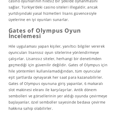
casino oyunlarının hilesiz bir şekilde oynanmasını
sağlar. Türkiye’deki casino siteleri illegaldir, ancak
yurtdışındaki yasal hizmetleri lisans güvencesiyle
üyelerine en iyi oyunları sunarlar.
Gates of Olympus Oyun
İncelemesi
Hile uygulaması yapan kişiler, yanıltıcı bilgiler vererek
oyuncuları lisanssız oyun sitelerine yönlendirmeye
çalışırlar. Lisanssız siteler, herhangi bir denetimden
geçmediği için güvenilir değildir. Gates of Olympus için
hile yöntemleri kullanılamadığından, tüm oyuncular
eşit şartlarda oynayarak her saat para kazanabilirler.
Gates of Olympus oyununa giriş yapanlar, 6 makaralı
slot makinesi ekranı ile karşılaşırlar. Antik dönem
sembolleri ve görsellerinin yer aldığı oyunda çevirmeye
başlayanlar, özel semboller sayesinde bedava çevirme
hakkına sahip olabilirler.