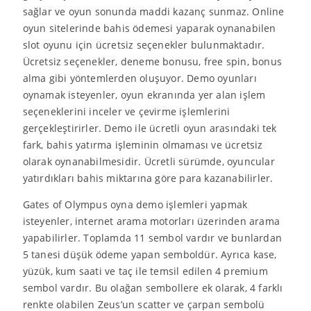
sağlar ve oyun sonunda maddi kazanç sunmaz. Online
oyun sitelerinde bahis ödemesi yaparak oynanabilen
slot oyunu için ücretsiz seçenekler bulunmaktadır.
Ücretsiz seçenekler, deneme bonusu, free spin, bonus
alma gibi yöntemlerden oluşuyor. Demo oyunları
oynamak isteyenler, oyun ekranında yer alan işlem
seçeneklerini inceler ve çevirme işlemlerini
gerçekleştirirler. Demo ile ücretli oyun arasındaki tek
fark, bahis yatırma işleminin olmaması ve ücretsiz
olarak oynanabilmesidir. Ücretli sürümde, oyuncular
yatırdıkları bahis miktarına göre para kazanabilirler.
Gates of Olympus oyna demo işlemleri yapmak
isteyenler, internet arama motorları üzerinden arama
yapabilirler. Toplamda 11 sembol vardır ve bunlardan
5 tanesi düşük ödeme yapan semboldür. Ayrıca kase,
yüzük, kum saati ve taç ile temsil edilen 4 premium
sembol vardır. Bu olağan sembollere ek olarak, 4 farklı
renkte olabilen Zeus’un scatter ve çarpan sembolü