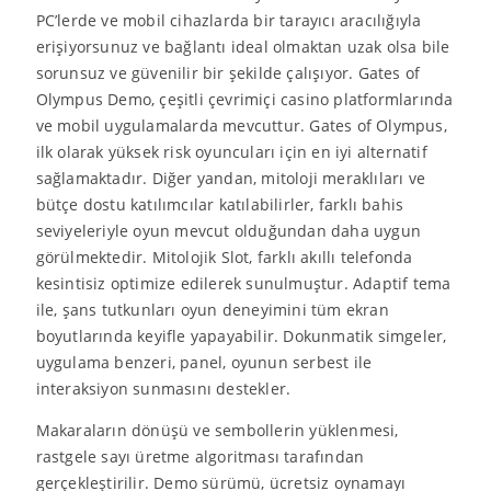
PC’lerde ve mobil cihazlarda bir tarayıcı aracılığıyla
erişiyorsunuz ve bağlantı ideal olmaktan uzak olsa bile
sorunsuz ve güvenilir bir şekilde çalışıyor. Gates of
Olympus Demo, çeşitli çevrimiçi casino platformlarında
ve mobil uygulamalarda mevcuttur. Gates of Olympus,
ilk olarak yüksek risk oyuncuları için en iyi alternatif
sağlamaktadır. Diğer yandan, mitoloji meraklıları ve
bütçe dostu katılımcılar katılabilirler, farklı bahis
seviyeleriyle oyun mevcut olduğundan daha uygun
görülmektedir. Mitolojik Slot, farklı akıllı telefonda
kesintisiz optimize edilerek sunulmuştur. Adaptif tema
ile, şans tutkunları oyun deneyimini tüm ekran
boyutlarında keyifle yapayabilir. Dokunmatik simgeler,
uygulama benzeri, panel, oyunun serbest ile
interaksiyon sunmasını destekler.
Makaraların dönüşü ve sembollerin yüklenmesi,
rastgele sayı üretme algoritması tarafından
gerçekleştirilir. Demo sürümü, ücretsiz oynamayı