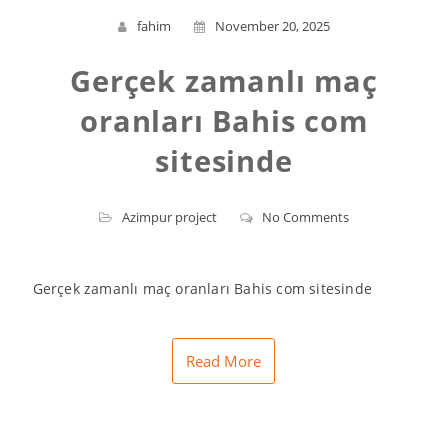
fahim
November 20, 2025
Gerçek zamanlı maç
oranları Bahis com
sitesinde
Azimpur project
No Comments
Gerçek zamanlı maç oranları Bahis com sitesinde
Read More