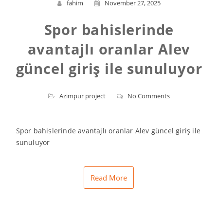
fahim
November 27, 2025
Spor bahislerinde
avantajlı oranlar Alev
güncel giriş ile sunuluyor
Azimpur project
No Comments
Spor bahislerinde avantajlı oranlar Alev güncel giriş ile
sunuluyor
Read More