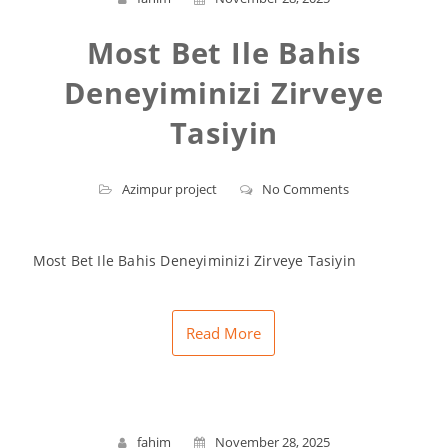
Most Bet Ile Bahis
Deneyiminizi Zirveye
Tasiyin
Azimpur project
No Comments
Most Bet Ile Bahis Deneyiminizi Zirveye Tasiyin
Read More
fahim
November 28, 2025