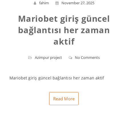
fahim
November 27, 2025
Mariobet giriş güncel
bağlantısı her zaman
aktif
Azimpur project
No Comments
Mariobet giriş güncel bağlantısı her zaman aktif
Read More