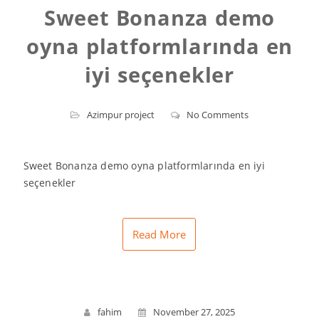
Sweet Bonanza demo
oyna platformlarında en
iyi seçenekler
Azimpur project
No Comments
Sweet Bonanza demo oyna platformlarında en iyi
seçenekler
Read More
fahim
November 27, 2025