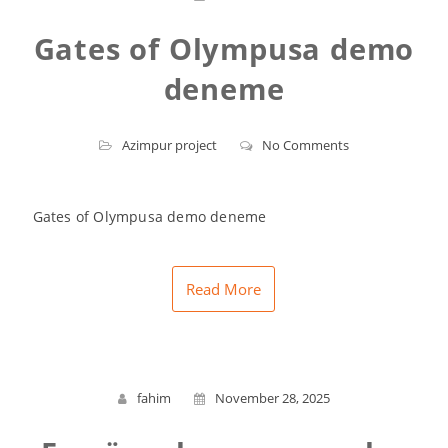
Gates of Olympusa demo
deneme
Azimpur project
No Comments
Gates of Olympusa demo deneme
Read More
fahim
November 28, 2025