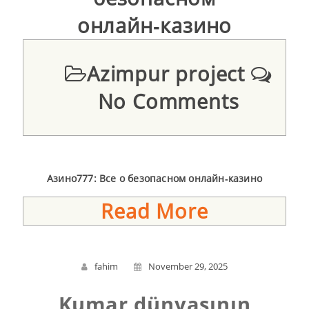
онлайн‑казино
Azimpur project
No Comments
Азино777: Все о безопасном онлайн‑казино
Read More
fahim
November 29, 2025
Kumar dünyasının