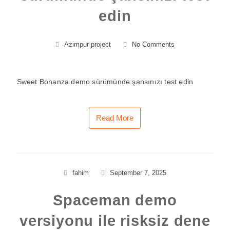
edin
Azimpur project
No Comments
Sweet Bonanza demo sürümünde şansınızı test edin
Read More
fahim
September 7, 2025
Spaceman demo
versiyonu ile risksiz dene